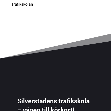
Trafikskolan
Silverstadens trafikskola
– vägen till körkort!